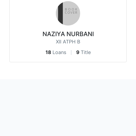
NAZIYA NURBANI
XII ATPH B
18
Loans
9
Title