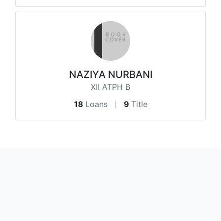
NAZIYA NURBANI
XII ATPH B
18
Loans
9
Title