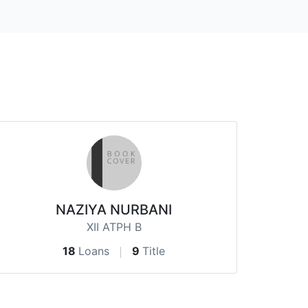
NAZIYA NURBANI
XII ATPH B
18
Loans
9
Title