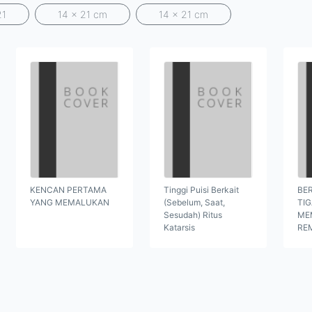
21
14 x 21 cm
14 x 21 cm
KENCAN PERTAMA
Tinggi Puisi Berkait
BER
YANG MEMALUKAN
(Sebelum, Saat,
TI
Sesudah) Ritus
ME
Katarsis
RE