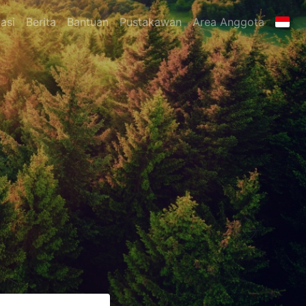
asi
Berita
Bantuan
Pustakawan
Area Anggota