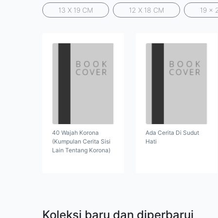
13 X 19 CM
12 X 18 CM
19 x 
40 Wajah Korona
Ada Cerita Di Sudut
(Kumpulan Cerita Sisi
Hati
Lain Tentang Korona)
Koleksi baru dan diperbarui