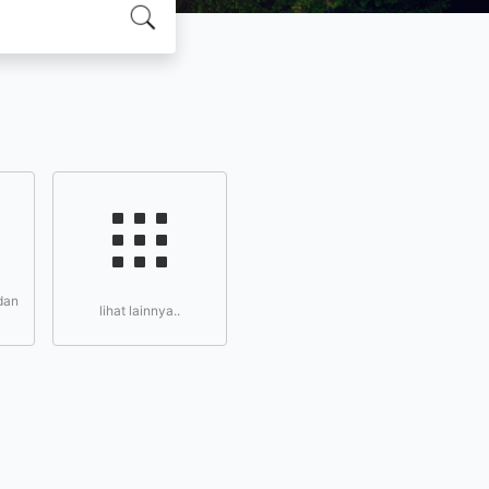
dan
lihat lainnya..