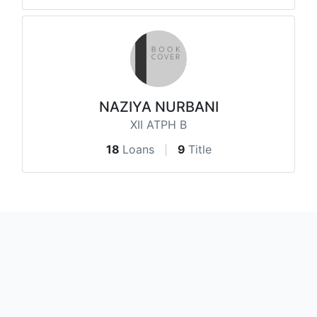
NAZIYA NURBANI
XII ATPH B
18
Loans
9
Title