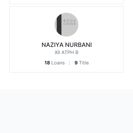
NAZIYA NURBANI
XII ATPH B
18
Loans
9
Title