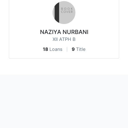
NAZIYA NURBANI
XII ATPH B
18
Loans
9
Title