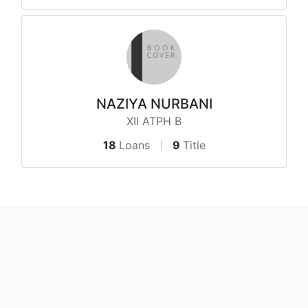
NAZIYA NURBANI
XII ATPH B
18
Loans
9
Title