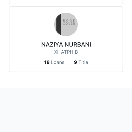
NAZIYA NURBANI
XII ATPH B
18
Loans
9
Title