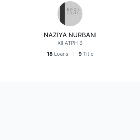
NAZIYA NURBANI
XII ATPH B
18
Loans
9
Title