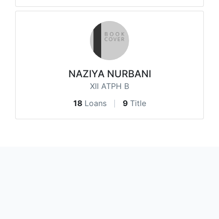
NAZIYA NURBANI
XII ATPH B
18
Loans
9
Title