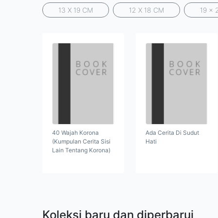
13 X 19 CM
12 X 18 CM
19 x 
40 Wajah Korona
Ada Cerita Di Sudut
(Kumpulan Cerita Sisi
Hati
Lain Tentang Korona)
Koleksi baru dan diperbarui