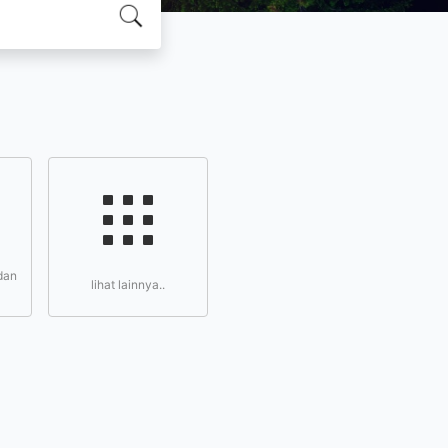
dan
lihat lainnya..