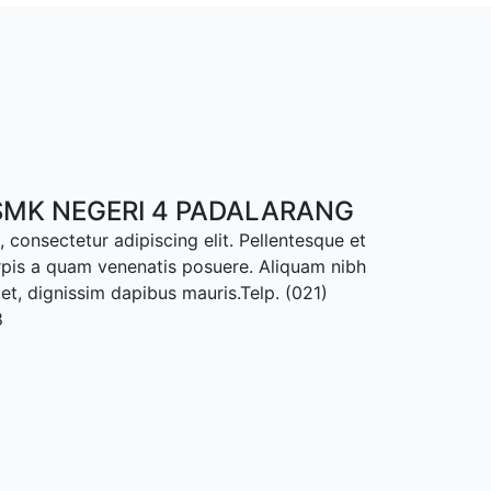
MK NEGERI 4 PADALARANG
 consectetur adipiscing elit. Pellentesque et
rpis a quam venenatis posuere. Aliquam nibh
met, dignissim dapibus mauris.Telp. (021)
8