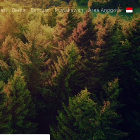
asi
Berita
Bantuan
Pustakawan
Area Anggota