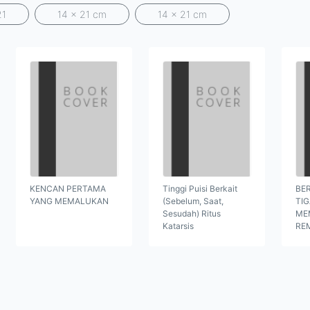
21
14 x 21 cm
14 x 21 cm
KENCAN PERTAMA
Tinggi Puisi Berkait
BER
YANG MEMALUKAN
(Sebelum, Saat,
TI
Sesudah) Ritus
ME
Katarsis
RE