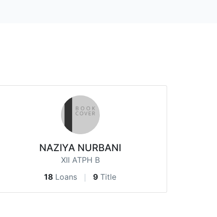
NAZIYA NURBANI
XII ATPH B
18
Loans
9
Title