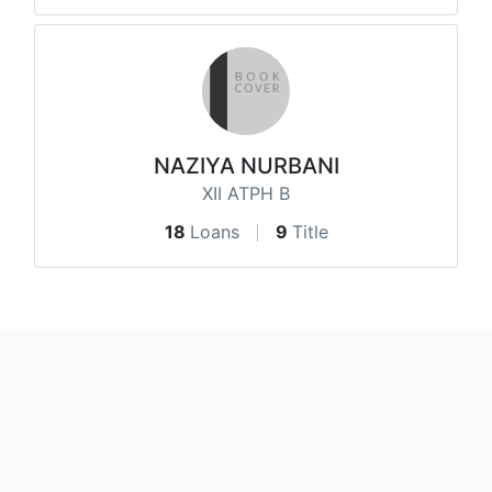
NAZIYA NURBANI
XII ATPH B
18
Loans
9
Title