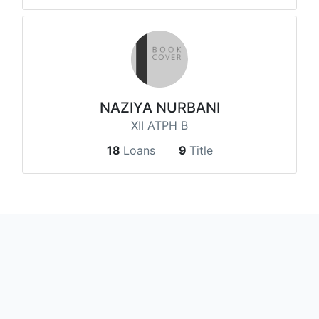
NAZIYA NURBANI
XII ATPH B
18
Loans
9
Title