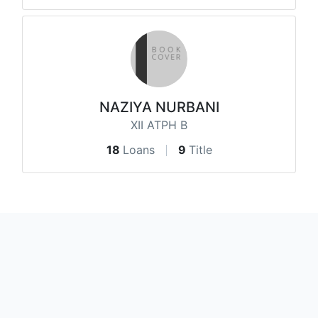
NAZIYA NURBANI
XII ATPH B
18
Loans
9
Title