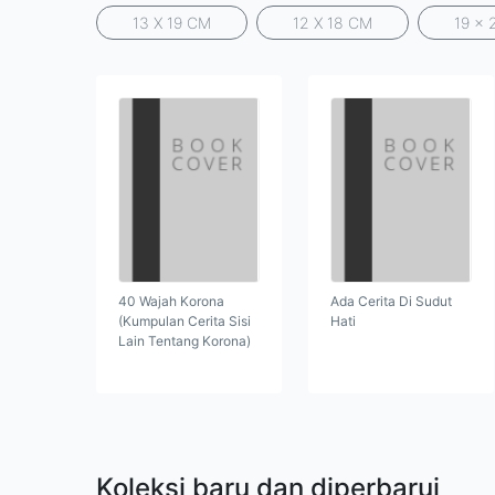
13 X 19 CM
12 X 18 CM
19 x 
40 Wajah Korona
Ada Cerita Di Sudut
(Kumpulan Cerita Sisi
Hati
Lain Tentang Korona)
Koleksi baru dan diperbarui