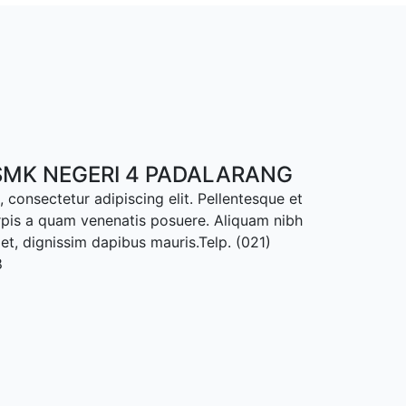
MK NEGERI 4 PADALARANG
 consectetur adipiscing elit. Pellentesque et
rpis a quam venenatis posuere. Aliquam nibh
met, dignissim dapibus mauris.Telp. (021)
8