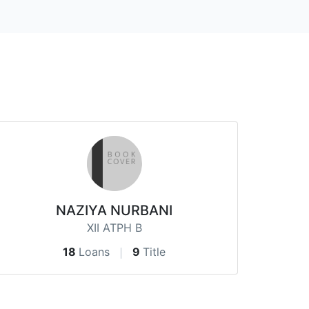
NAZIYA NURBANI
XII ATPH B
18
Loans
9
Title