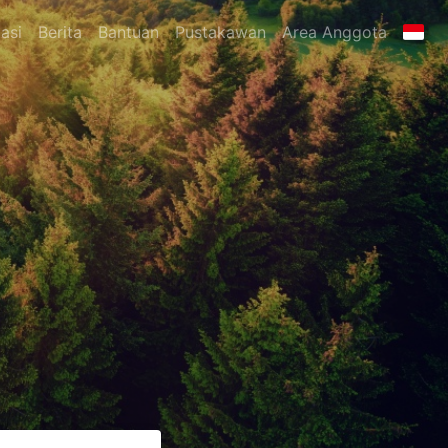
asi
Berita
Bantuan
Pustakawan
Area Anggota