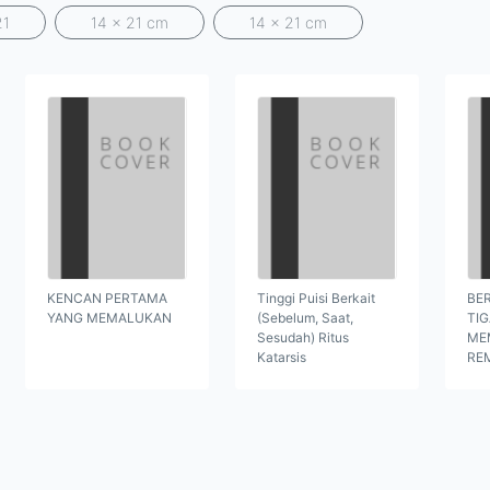
21
14 x 21 cm
14 x 21 cm
KENCAN PERTAMA
Tinggi Puisi Berkait
BER
YANG MEMALUKAN
(Sebelum, Saat,
TI
Sesudah) Ritus
ME
Katarsis
RE