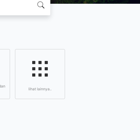
dan
lihat lainnya..