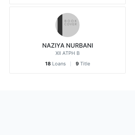
NAZIYA NURBANI
XII ATPH B
18
Loans
9
Title