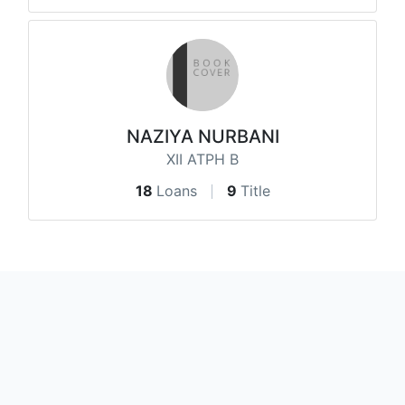
NAZIYA NURBANI
XII ATPH B
18
Loans
9
Title