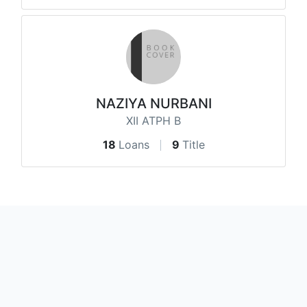
NAZIYA NURBANI
XII ATPH B
18
Loans
9
Title