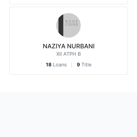
NAZIYA NURBANI
XII ATPH B
18
Loans
9
Title