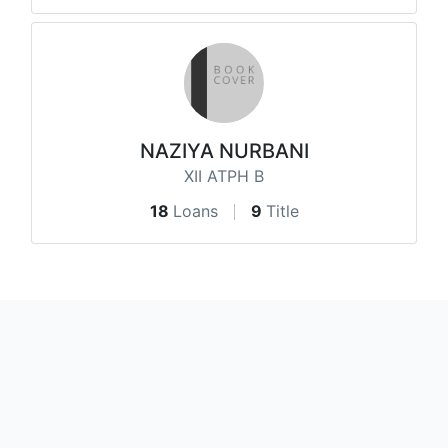
NAZIYA NURBANI
XII ATPH B
18
Loans
9
Title