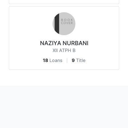
NAZIYA NURBANI
XII ATPH B
18
Loans
9
Title