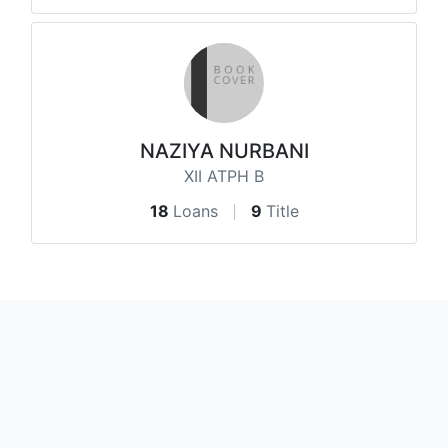
NAZIYA NURBANI
XII ATPH B
18
Loans
9
Title