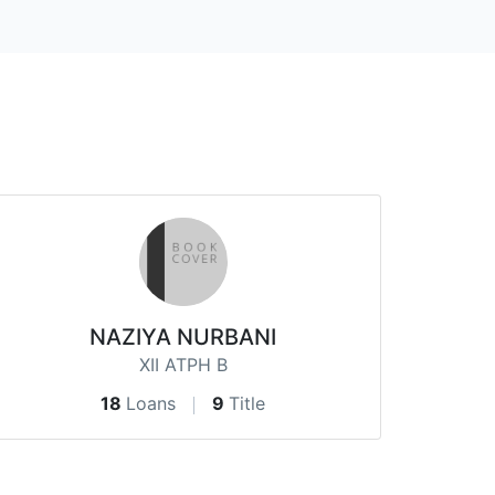
NAZIYA NURBANI
XII ATPH B
18
Loans
9
Title