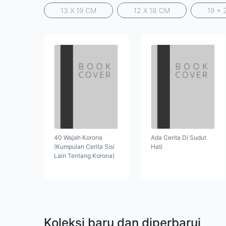
13 X 19 CM
12 X 18 CM
19 x 
40 Wajah Korona
Ada Cerita Di Sudut
(Kumpulan Cerita Sisi
Hati
Lain Tentang Korona)
Koleksi baru dan diperbarui