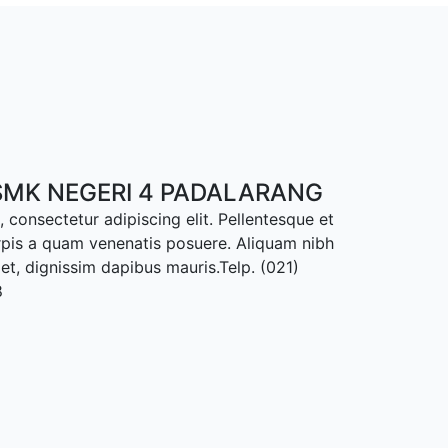
MK NEGERI 4 PADALARANG
 consectetur adipiscing elit. Pellentesque et
rpis a quam venenatis posuere. Aliquam nibh
met, dignissim dapibus mauris.Telp. (021)
8