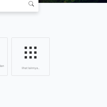
dan
lihat lainnya..