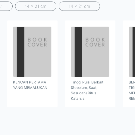
21
14 x 21 cm
14 x 21 cm
KENCAN PERTAMA
Tinggi Puisi Berkait
BER
YANG MEMALUKAN
(Sebelum, Saat,
TI
Sesudah) Ritus
ME
Katarsis
RE