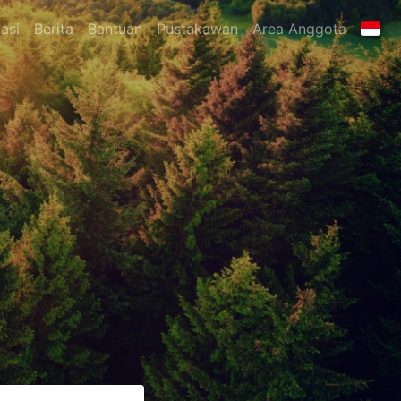
asi
Berita
Bantuan
Pustakawan
Area Anggota