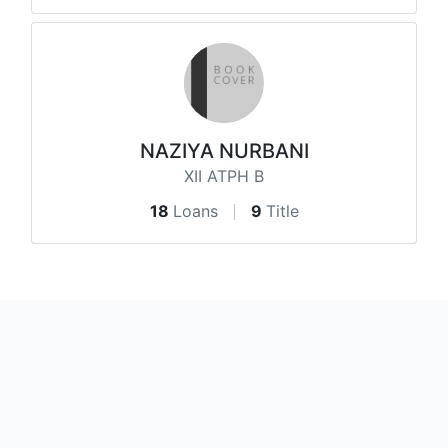
NAZIYA NURBANI
XII ATPH B
18
Loans
9
Title