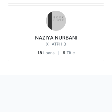
NAZIYA NURBANI
XII ATPH B
18
Loans
9
Title