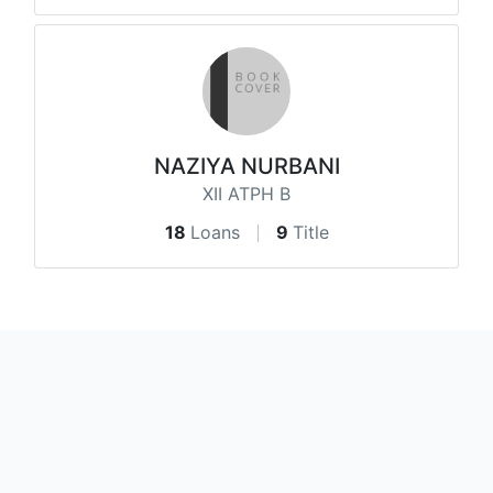
NAZIYA NURBANI
XII ATPH B
18
Loans
9
Title