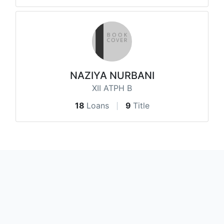
NAZIYA NURBANI
XII ATPH B
18
Loans
9
Title