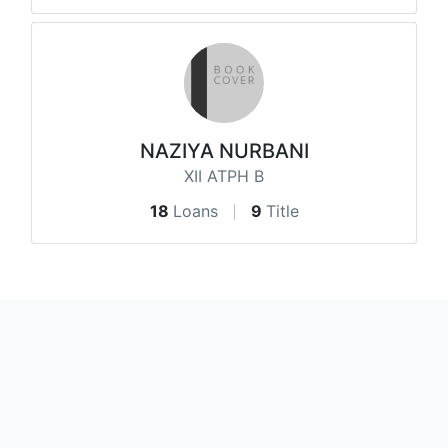
NAZIYA NURBANI
XII ATPH B
18
Loans
9
Title