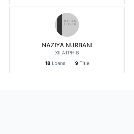
NAZIYA NURBANI
XII ATPH B
18
Loans
9
Title