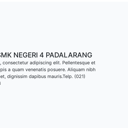
MK NEGERI 4 PADALARANG
 consectetur adipiscing elit. Pellentesque et
rpis a quam venenatis posuere. Aliquam nibh
met, dignissim dapibus mauris.Telp. (021)
8