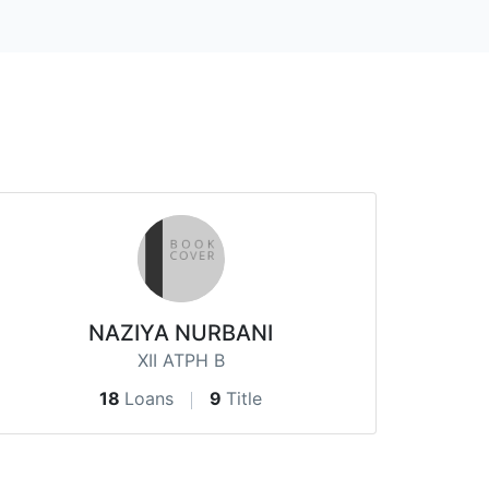
NAZIYA NURBANI
XII ATPH B
18
Loans
9
Title