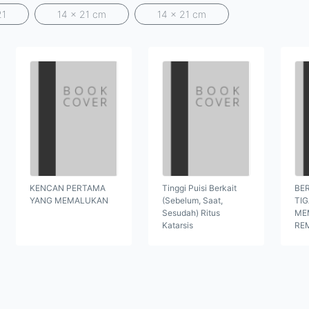
21
14 x 21 cm
14 x 21 cm
KENCAN PERTAMA
Tinggi Puisi Berkait
BER
YANG MEMALUKAN
(Sebelum, Saat,
TI
Sesudah) Ritus
ME
Katarsis
RE