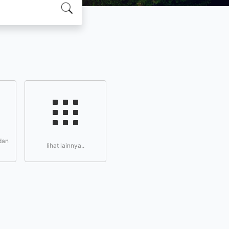
dan
lihat lainnya..