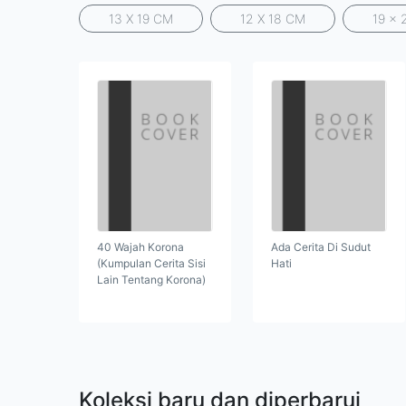
13 X 19 CM
12 X 18 CM
19 x 
40 Wajah Korona
Ada Cerita Di Sudut
(Kumpulan Cerita Sisi
Hati
Lain Tentang Korona)
Koleksi baru dan diperbarui