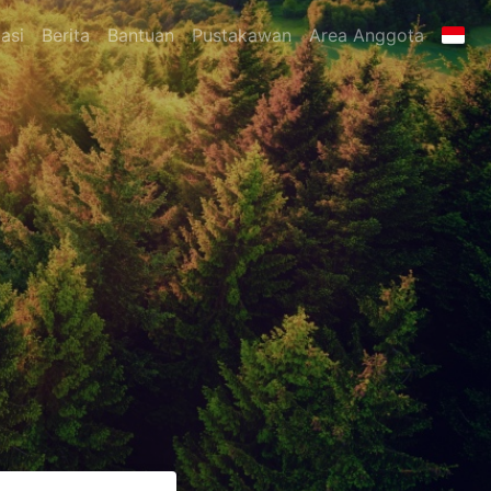
asi
Berita
Bantuan
Pustakawan
Area Anggota