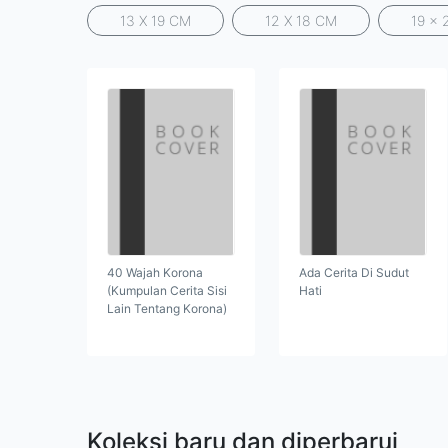
13 X 19 CM
12 X 18 CM
19 x 
40 Wajah Korona
Ada Cerita Di Sudut
(Kumpulan Cerita Sisi
Hati
Lain Tentang Korona)
Koleksi baru dan diperbarui