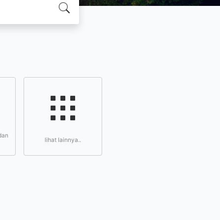
dan
lihat lainnya..