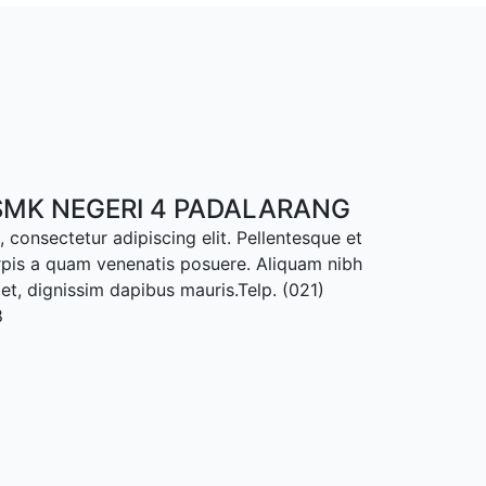
MK NEGERI 4 PADALARANG
 consectetur adipiscing elit. Pellentesque et
rpis a quam venenatis posuere. Aliquam nibh
met, dignissim dapibus mauris.Telp. (021)
8