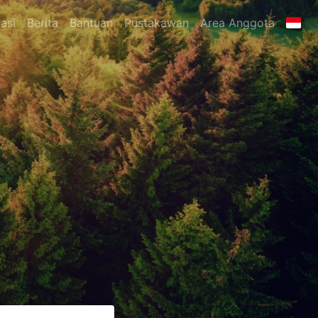
asi
Berita
Bantuan
Pustakawan
Area Anggota