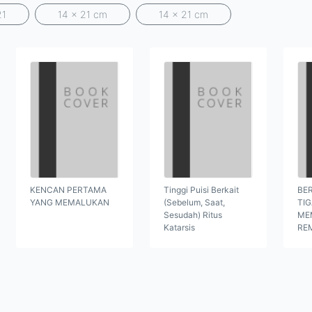
21
14 x 21 cm
14 x 21 cm
KENCAN PERTAMA
Tinggi Puisi Berkait
BER
YANG MEMALUKAN
(Sebelum, Saat,
TI
Sesudah) Ritus
ME
Katarsis
RE