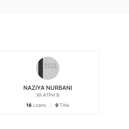
NAZIYA NURBANI
XII ATPH B
18
Loans
9
Title