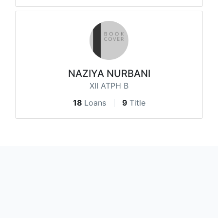
NAZIYA NURBANI
XII ATPH B
18
Loans
9
Title