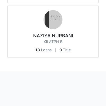
NAZIYA NURBANI
XII ATPH B
18
Loans
9
Title