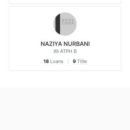
NAZIYA NURBANI
XII ATPH B
18
Loans
9
Title