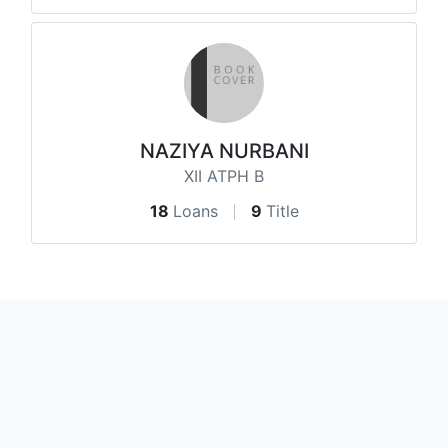
NAZIYA NURBANI
XII ATPH B
18
Loans
9
Title