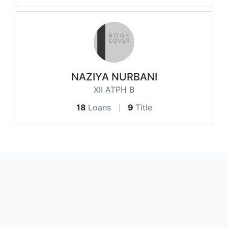
NAZIYA NURBANI
XII ATPH B
18
Loans
9
Title