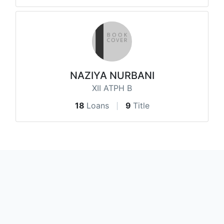
NAZIYA NURBANI
XII ATPH B
18
Loans
9
Title