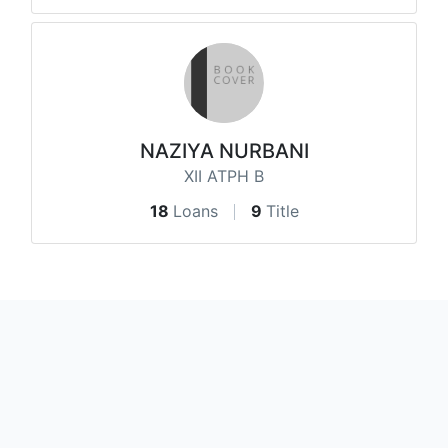
NAZIYA NURBANI
XII ATPH B
18
Loans
9
Title