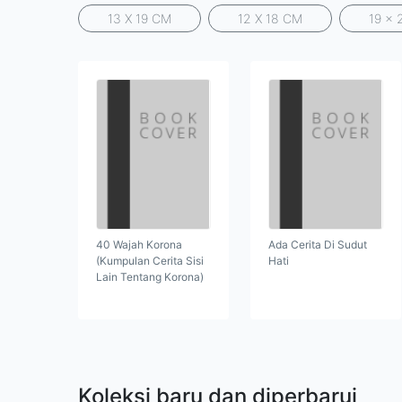
13 X 19 CM
12 X 18 CM
19 x 
40 Wajah Korona
Ada Cerita Di Sudut
(Kumpulan Cerita Sisi
Hati
Lain Tentang Korona)
Koleksi baru dan diperbarui