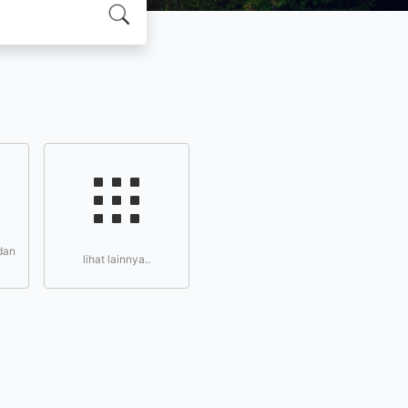
dan
lihat lainnya..