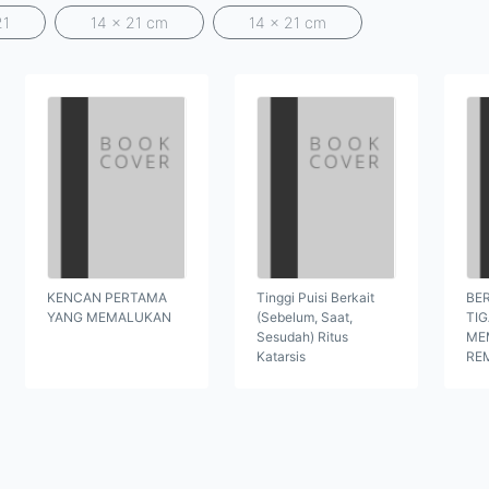
21
14 x 21 cm
14 x 21 cm
KENCAN PERTAMA
Tinggi Puisi Berkait
BER
YANG MEMALUKAN
(Sebelum, Saat,
TI
Sesudah) Ritus
ME
Katarsis
RE