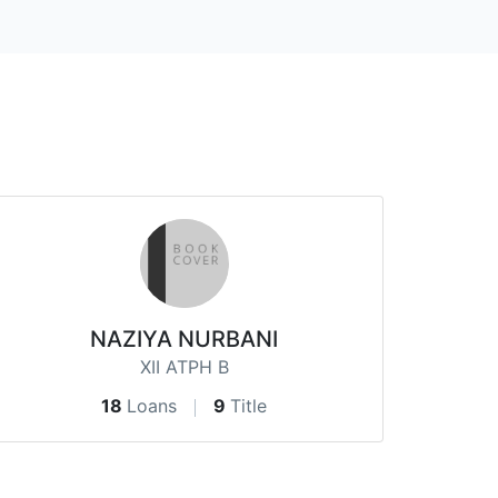
NAZIYA NURBANI
XII ATPH B
18
Loans
9
Title