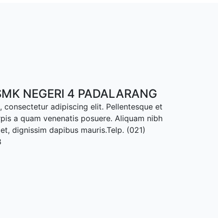
MK NEGERI 4 PADALARANG
 consectetur adipiscing elit. Pellentesque et
rpis a quam venenatis posuere. Aliquam nibh
met, dignissim dapibus mauris.Telp. (021)
8