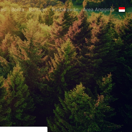
asi
Berita
Bantuan
Pustakawan
Area Anggota