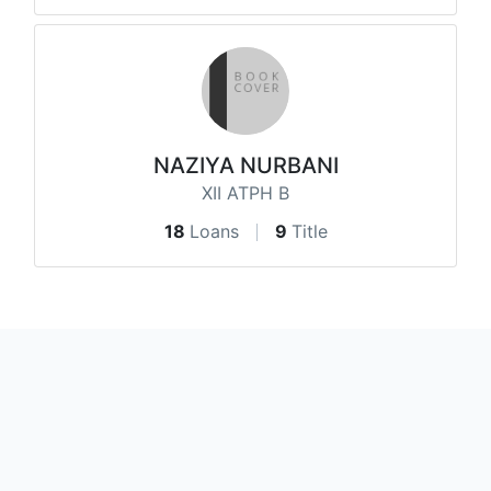
NAZIYA NURBANI
XII ATPH B
18
Loans
9
Title