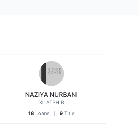
NAZIYA NURBANI
XII ATPH B
18
Loans
9
Title