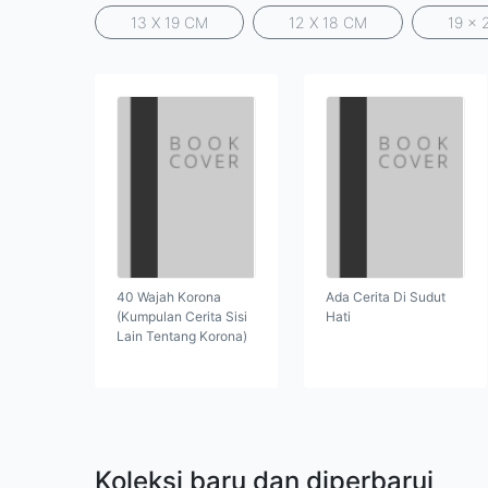
13 X 19 CM
12 X 18 CM
19 x 
40 Wajah Korona
Ada Cerita Di Sudut
(Kumpulan Cerita Sisi
Hati
Lain Tentang Korona)
Koleksi baru dan diperbarui