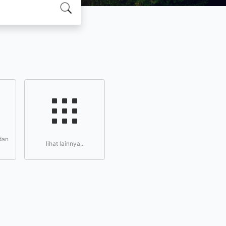
dan
lihat lainnya..