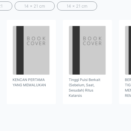
21
14 x 21 cm
14 x 21 cm
KENCAN PERTAMA
Tinggi Puisi Berkait
BER
YANG MEMALUKAN
(Sebelum, Saat,
TI
Sesudah) Ritus
ME
Katarsis
RE