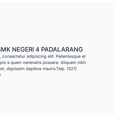
MK NEGERI 4 PADALARANG
 consectetur adipiscing elit. Pellentesque et
rpis a quam venenatis posuere. Aliquam nibh
met, dignissim dapibus mauris.Telp. (021)
8