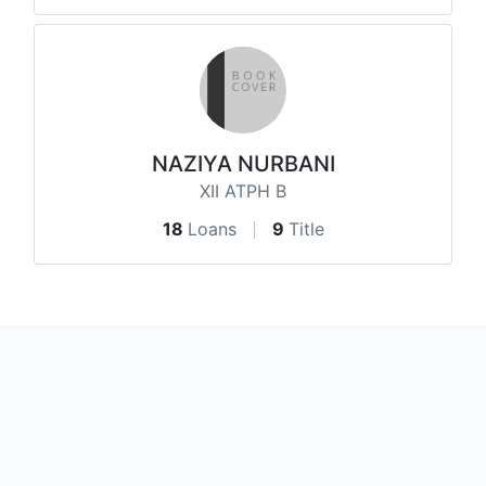
NAZIYA NURBANI
XII ATPH B
18
Loans
9
Title