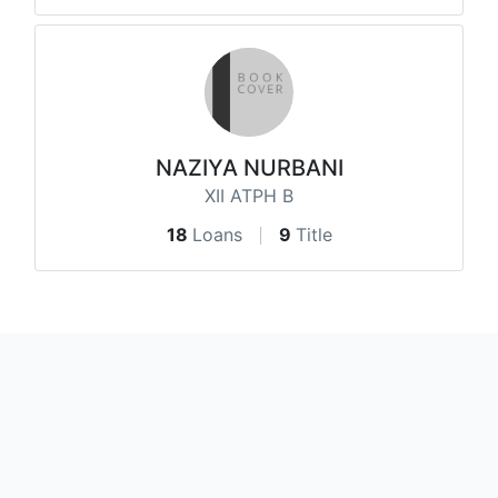
NAZIYA NURBANI
XII ATPH B
18
Loans
9
Title