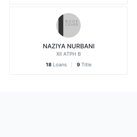
NAZIYA NURBANI
XII ATPH B
18
Loans
9
Title