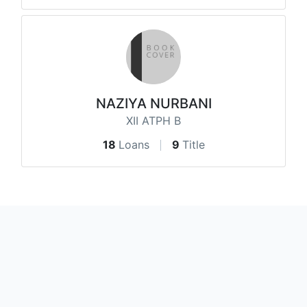
NAZIYA NURBANI
XII ATPH B
18
Loans
9
Title