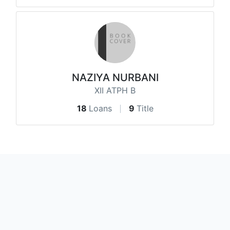
NAZIYA NURBANI
XII ATPH B
18
Loans
9
Title