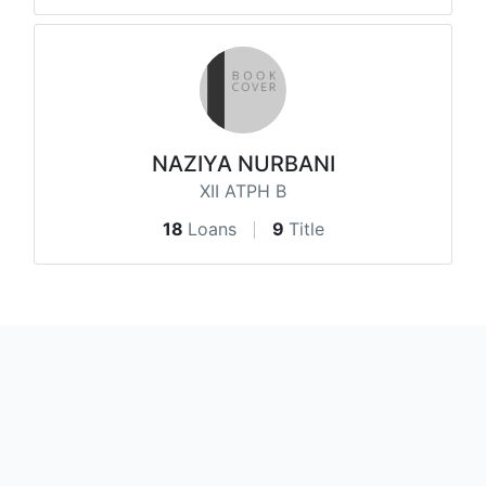
NAZIYA NURBANI
XII ATPH B
18
Loans
9
Title