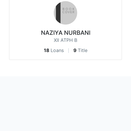
NAZIYA NURBANI
XII ATPH B
18
Loans
9
Title