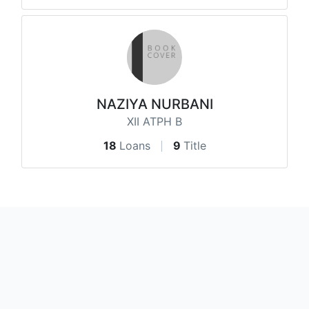
NAZIYA NURBANI
XII ATPH B
18
Loans
9
Title