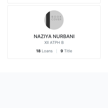
NAZIYA NURBANI
XII ATPH B
18
Loans
9
Title